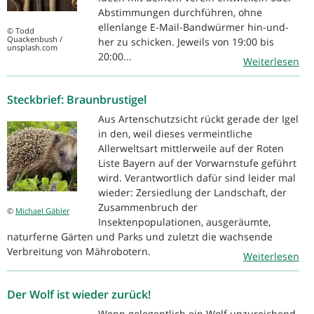
Abstimmungen durchführen, ohne
ellenlange E-Mail-Bandwürmer hin-und-
© Todd
Quackenbush /
her zu schicken. Jeweils von 19:00 bis
unsplash.com
20:00...
Weiterlesen
Steckbrief: Braunbrustigel
Aus Artenschutzsicht rückt gerade der Igel
in den, weil dieses vermeintliche
Allerweltsart mittlerweile auf der Roten
Liste Bayern auf der Vorwarnstufe geführt
wird. Verantwortlich dafür sind leider mal
wieder: Zersiedlung der Landschaft, der
Zusammenbruch der
©
Michael Gäbler
Insektenpopulationen, ausgeräumte,
naturferne Gärten und Parks und zuletzt die wachsende
Verbreitung von Mährobotern.
Weiterlesen
Der Wolf ist wieder zurück!
Wenn gelegentlich ein Wolf unzureichend