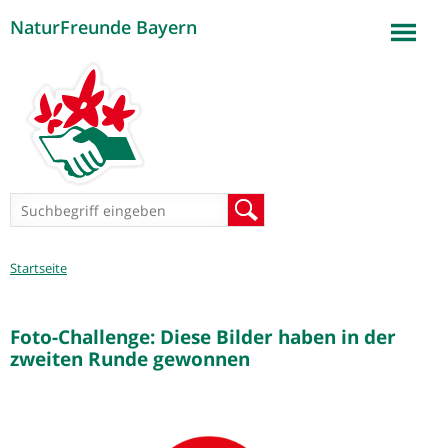
NaturFreunde Bayern
Jump to navigation
Suchformular
Suche
Sie
Startseite
sind
hier
Foto-Challenge: Diese Bilder haben in der
zweiten Runde gewonnen