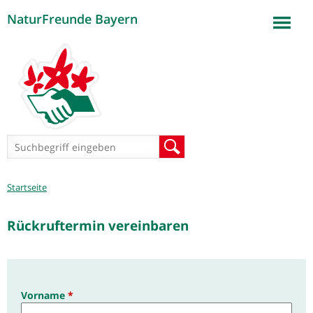
NaturFreunde Bayern
Jump to navigation
Suchformular
Suche
Sie
Startseite
sind
hier
Rückruftermin vereinbaren
Vorname
*