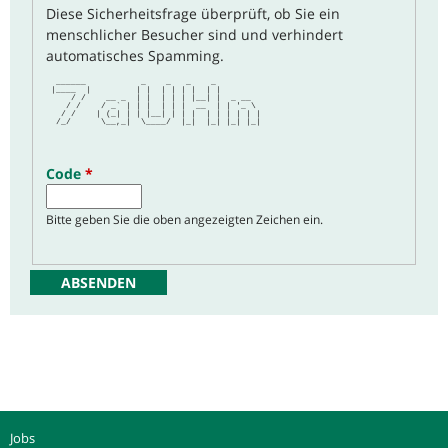
Diese Sicherheitsfrage überprüft, ob Sie ein
menschlicher Besucher sind und verhindert
automatisches Spamming.
  ______           _    _   _    _         
 |____  |         | |  | | | |  | |        
     / /    __ _  | |  | | | |__| |  _ __  
    / /    / _` | | |  | | |  __  | | '_ \ 
   / /    | (_| | | |__| | | |  | | | | | |
  /_/      \__,_|  \____/  |_|  |_| |_| |_|
Code
*
Bitte geben Sie die oben angezeigten Zeichen ein.
Jobs