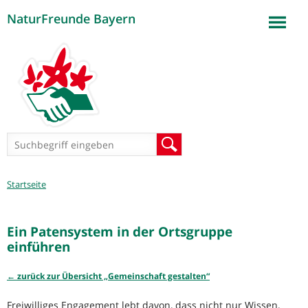
NaturFreunde Bayern
Jump to navigation
Suchformular
Suche
Sie
Startseite
sind
hier
Ein Patensystem in der Ortsgruppe
einführen
← zurück zur Übersicht „Gemeinschaft gestalten“
Freiwilliges Engagement lebt davon, dass nicht nur Wissen,